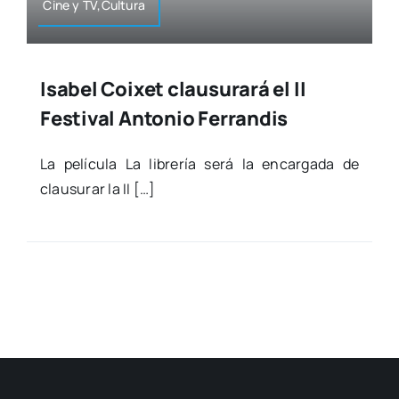
Cine y TV,Cultura
Isabel Coixet clausurará el II
Festival Antonio Ferrandis
La pelí­cu­la La libre­ría será la encar­ga­da de
clau­su­rar la II […]