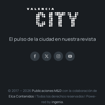
El pul­so de la ciu­dad en nues­tra revis­ta
© 2017 — 2026
Publi­ca­cio­nes M&D
con la cola­bo­ra­ción de
Elca Con­te­ni­dos
| Todos los dere­chos reser­va­dos | Powe­
red by
inge­nia.