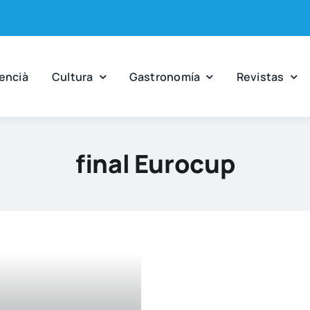
en­cià
Cul­tu­ra
Gas­tro­no­mía
Revis­tas
final Eurocup