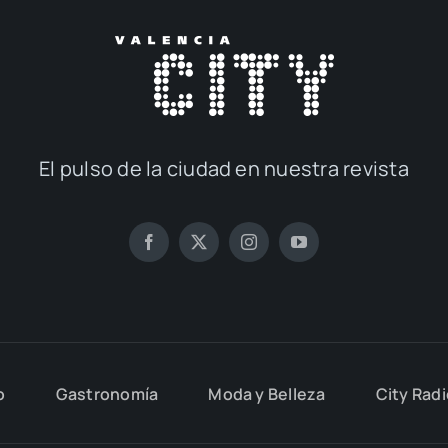
El pul­so de la ciu­dad en nues­tra revis­ta
o
Gas­tro­no­mía
Moda y Belle­za
City Rad