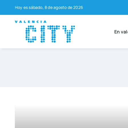
Saltar
Hoy es sába­do, 8 de agos­to de 2026
al
contenido
En val