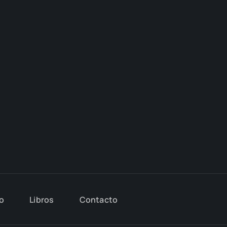
io
Libros
Con­tac­to