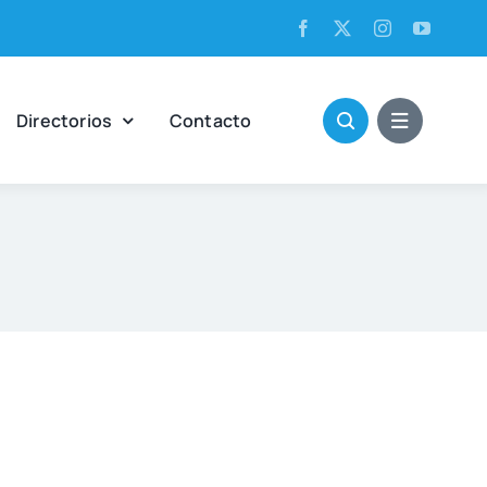
Direc­to­rios
Con­tac­to