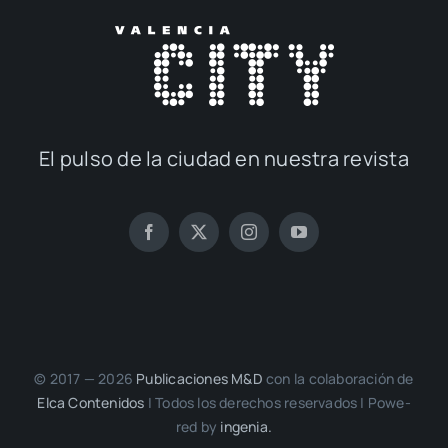
El pul­so de la ciu­dad en nues­tra revis­ta
© 2017 — 2026
Publi­ca­cio­nes M&D
con la cola­bo­ra­ción de
Elca Con­te­ni­dos
| Todos los dere­chos reser­va­dos | Powe­
red by
inge­nia.