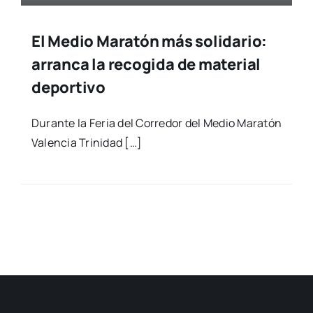
El​ ​Medio​ ​Maratón​ ​​más solidario:
arranca la recogida de material
deportivo
Duran­te la Feria del Corre­dor del Medio Mara­tón
Valen­cia Tri­ni­dad […]