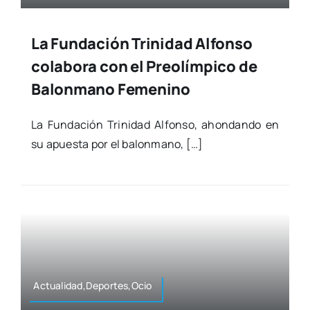
La Fundación Trinidad Alfonso
colabora con el Preolímpico de
Balonmano Femenino
La Fun­da­ción Tri­ni­dad Alfon­so, ahon­dan­do en
su apues­ta por el balon­mano, […]
Actualidad,Deportes,Ocio