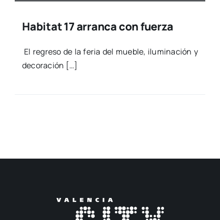
Habitat 17 arranca con fuerza
El regre­so de la feria del mue­ble, ilu­mi­na­ción y
deco­ra­ción […]