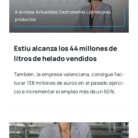
A la mesa,Actualidad,Gastronomía,Los mejo­res
pro­duc­tos
Estiu alcanza los 44 millones de
litros de helado vendidos
Tam­bién, la empre­sa valen­cia­na, con­si­gue fac­
tu­rar 138 millo­nes de euros en el pasa­do ejer­ci­
cio e incre­men­tar el empleo más de un 50%.