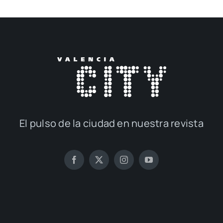
El pul­so de la ciu­dad en nues­tra revis­ta