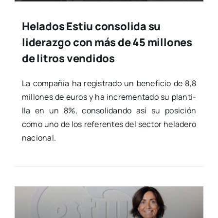
Helados Estiu consolida su
liderazgo con más de 45 millones
de litros vendidos
La com­pa­ñía ha regis­tra­do un bene­fi­cio de 8,8
millo­nes de euros y ha incre­men­ta­do su plan­ti­
lla en un 8%, con­so­li­dan­do así su posi­ción
como uno de los refe­ren­tes del sec­tor hela­de­ro
nacio­nal.