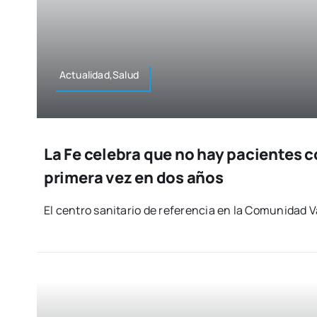
Actualidad,Salud
La Fe celebra que no hay pacientes c
primera vez en dos años
El cen­tro sani­ta­rio de refe­ren­cia en la Comu­ni­dad 