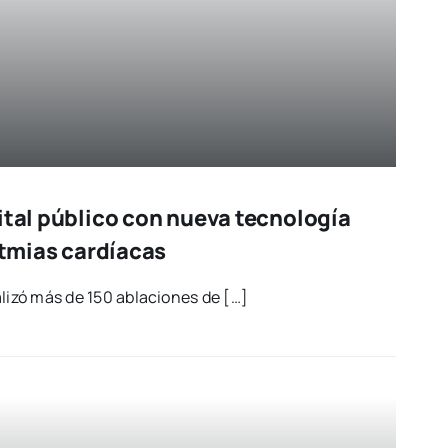
ital público con nueva tecnología
ritmias cardíacas
li­zó más de 150 abla­cio­nes de […]