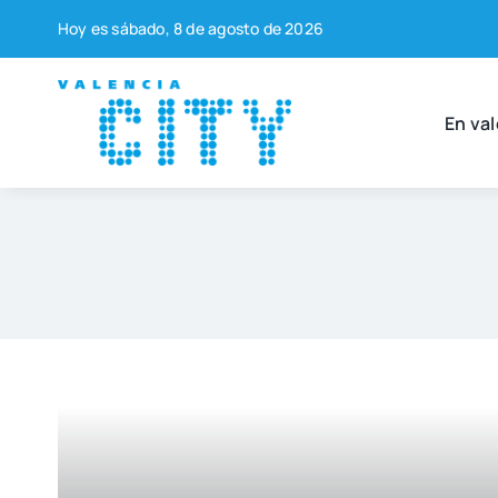
Saltar
Hoy es sába­do, 8 de agos­to de 2026
al
contenido
En val