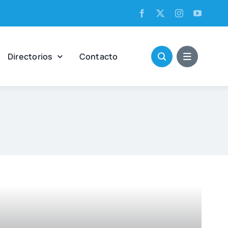
Direc­to­rios
Con­tac­to