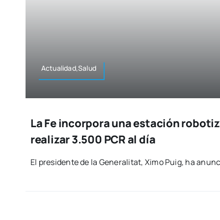
Actualidad,Salud
La Fe incorpora una estación roboti
realizar 3.500 PCR al día
El pre­si­den­te de la Gene­ra­li­tat, Ximo Puig, ha anun­c