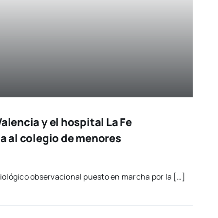
alencia y el hospital La Fe
ta al colegio de menores
mio­ló­gi­co obser­va­cio­nal pues­to en mar­cha por la […]