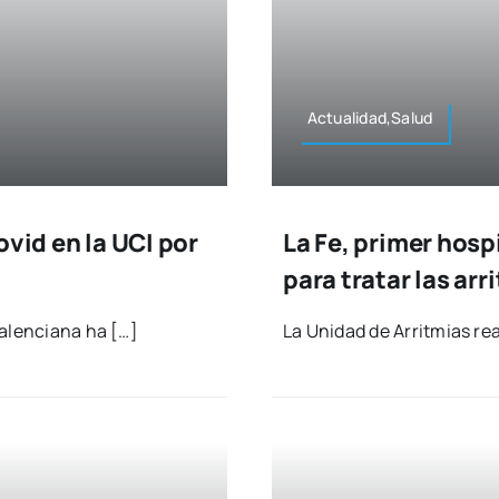
Actualidad,Salud
ovid en la UCI por
La Fe, primer hosp
para tratar las ar
Valen­cia­na ha […]
La Uni­dad de Arrit­mias rea