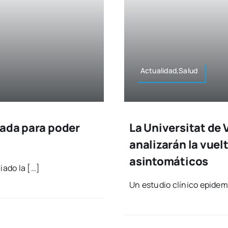
Actualidad,Salud
zada para poder
La Universitat de V
analizarán la vuel
asintomáticos
ia­do la […]
Un estu­dio clí­ni­co epi­de­