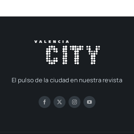
El pul­so de la ciu­dad en nues­tra revis­ta