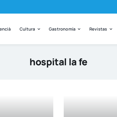
en­cià
Cul­tu­ra
Gas­tro­no­mía
Revis­tas
hospital la fe