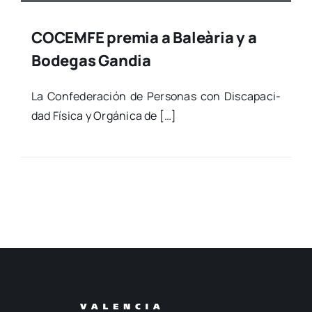
COCEMFE premia a Baleària y a
Bodegas Gandia
La Con­fe­de­ra­ción de Per­so­nas con Dis­ca­pa­ci­
dad Físi­ca y Orgá­ni­ca de […]