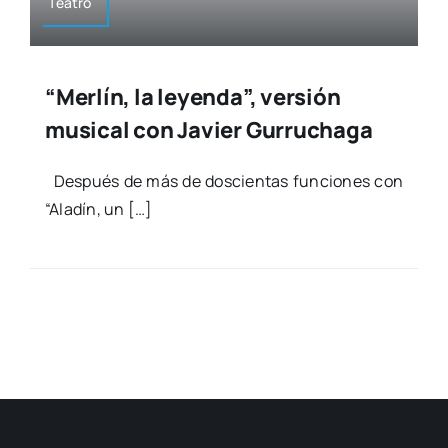
Tea­tro
“Merlín, la leyenda”, versión
musical con Javier Gurruchaga
Des­pués de más de dos­cien­tas fun­cio­nes con
“Ala­dín, un […]