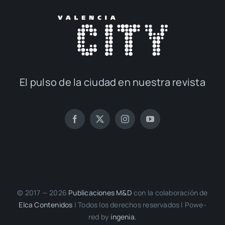
El pul­so de la ciu­dad en nues­tra revis­ta
© 2017 — 2026
Publi­ca­cio­nes M&D
con la cola­bo­ra­ción de
Elca Con­te­ni­dos
| Todos los dere­chos reser­va­dos | Powe­
red by
inge­nia.