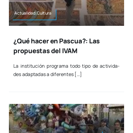
Actualidad,Cultura
¿Qué hacer en Pascua?: Las
propuestas del IVAM
La ins­ti­tu­ción pro­gra­ma todo tipo de acti­vi­da­
des adap­ta­das a dife­ren­tes […]