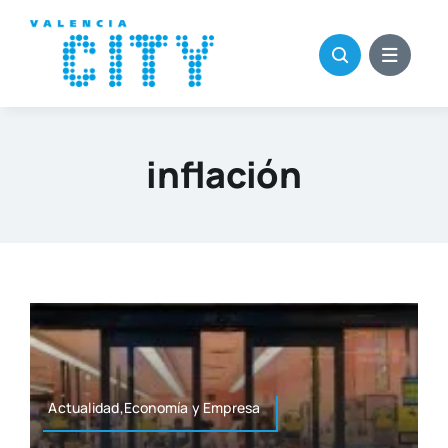
Saltar
al
contenido
inflación
Actualidad,Economía y Empre­sa