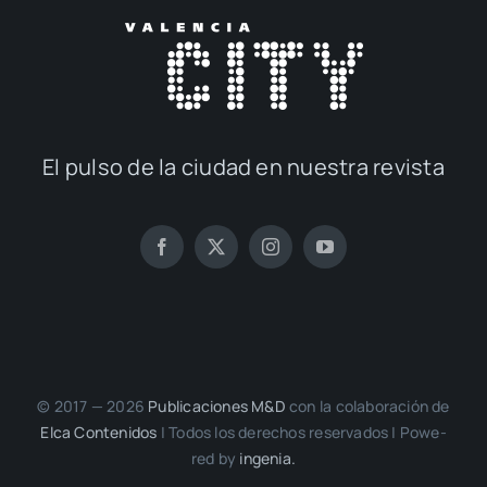
El pul­so de la ciu­dad en nues­tra revis­ta
© 2017 — 2026
Publi­ca­cio­nes M&D
con la cola­bo­ra­ción de
Elca Con­te­ni­dos
| Todos los dere­chos reser­va­dos | Powe­
red by
inge­nia.