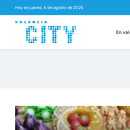
Saltar
Hoy es jue­ves, 6 de agos­to de 2026
al
contenido
En val