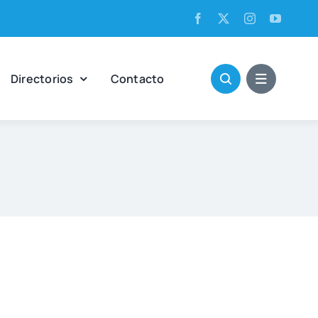
Direc­to­rios
Con­tac­to