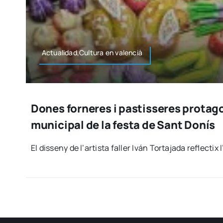
Actualidad,Cultura en valen­cià
Dones forneres i pastisseres protago
municipal de la festa de Sant Donís
El dis­seny de l’ar­tis­ta faller Iván Tor­ta­ja­da reflec­ti