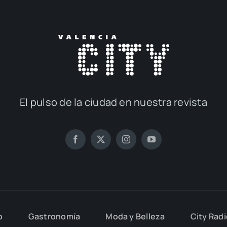
El pul­so de la ciu­dad en nues­tra revis­ta
o
Gas­tro­no­mía
Moda y Belle­za
City Rad