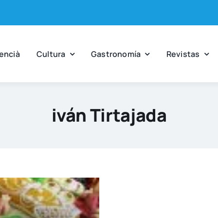
en­cià
Cul­tu­ra
Gas­tro­no­mía
Revis­tas
iván Tirtajada