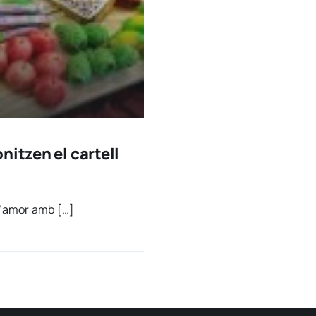
nitzen el cartell
x l’a­mor amb […]