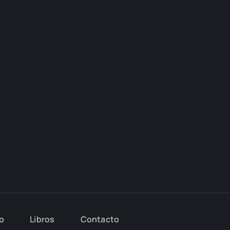
io
Libros
Con­tac­to