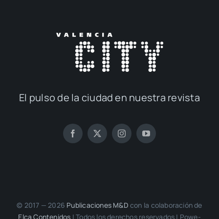
El pul­so de la ciu­dad en nues­tra revis­ta
© 2017 — 2026
Publi­ca­cio­nes M&D
con la cola­bo­ra­ción de
Elca Con­te­ni­dos
| Todos los dere­chos reser­va­dos | Powe­