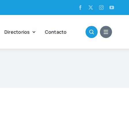
Direc­to­rios
Con­tac­to