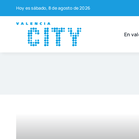
Saltar
Hoy es sába­do, 8 de agos­to de 2026
al
contenido
En val