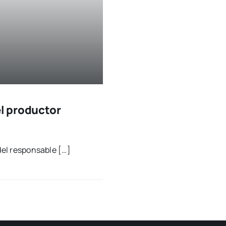
el productor
del res­pon­sa­ble […]