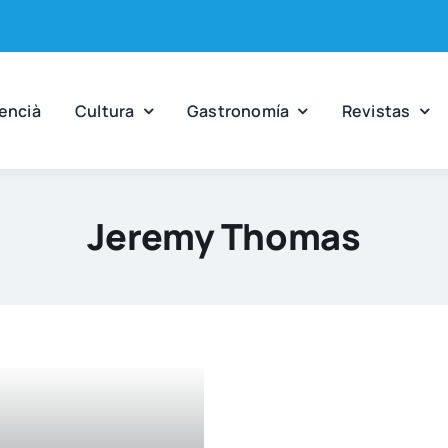
en­cià
Cul­tu­ra
Gas­tro­no­mía
Revis­tas
Jeremy Thomas