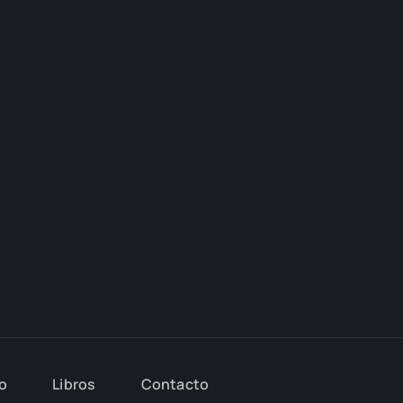
io
Libros
Con­tac­to