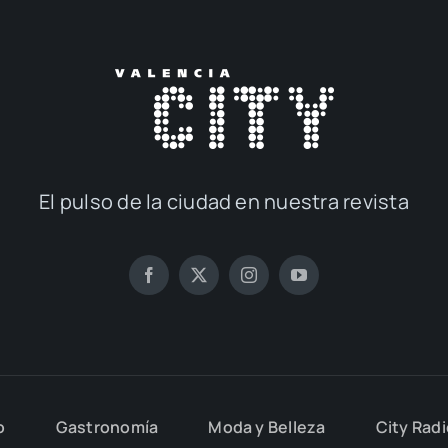
El pul­so de la ciu­dad en nues­tra revis­ta
o
Gas­tro­no­mía
Moda y Belle­za
City Rad