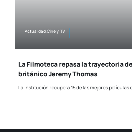
Actualidad,Cine y TV
La Filmoteca repasa la trayectoria d
británico Jeremy Thomas
La ins­ti­tu­ción recu­pe­ra 15 de las mejo­res pelí­cu­las 