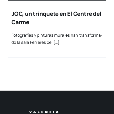
JOC, un trinquete en El Centre del
Carme
Foto­gra­fías y pin­tu­ras mura­les han trans­for­ma­
do la sala Ferre­res del […]