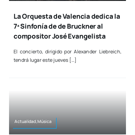
La Orquesta de Valencia dedica la
7ª Sinfonía de de Bruckner al
compositor José Evangelista
El con­cier­to, diri­gi­do por Ale­xan­der Lie­breich,
ten­drá lugar este jue­ves […]
Actualidad,Música