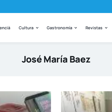
en­cià
Cul­tu­ra
Gas­tro­no­mía
Revis­tas
José María Baez