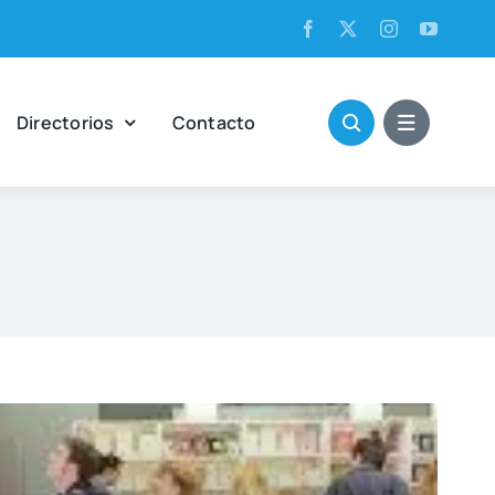
Direc­to­rios
Con­tac­to