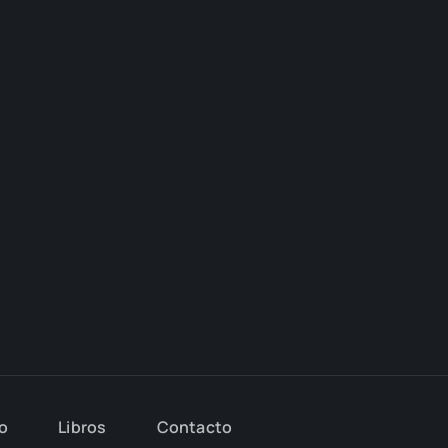
io
Libros
Con­tac­to