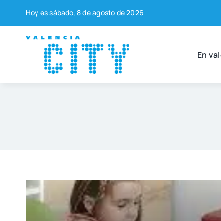
Saltar
Hoy es sába­do, 8 de agos­to de 2026
al
contenido
En val