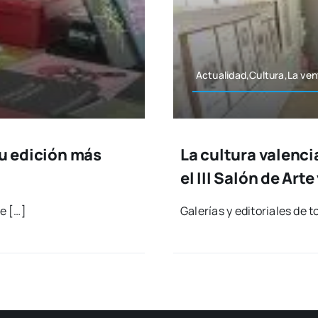
Actualidad,Cultura,La ven­
su edición más
La cultura valenci
el III Salón de Art
e […]
Gale­rías y edi­to­ria­les d