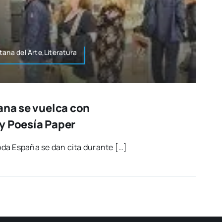
ta­na del Arte,Literatura
ana se vuelca con
e y Poesía Paper
e toda Espa­ña se dan cita duran­te […]