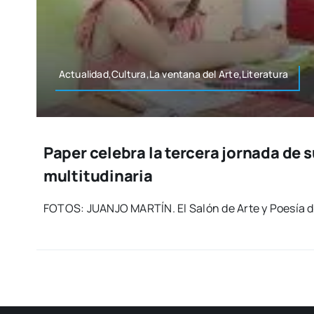
Actualidad,Cultura,La ven­ta­na del Arte,Literatura
Paper celebra la tercera jornada de 
multitudinaria
FOTOS: JUANJO MARTÍN. El Salón de Arte y Poe­sía d