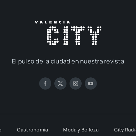
El pul­so de la ciu­dad en nues­tra revis­ta
o
Gas­tro­no­mía
Moda y Belle­za
City Rad