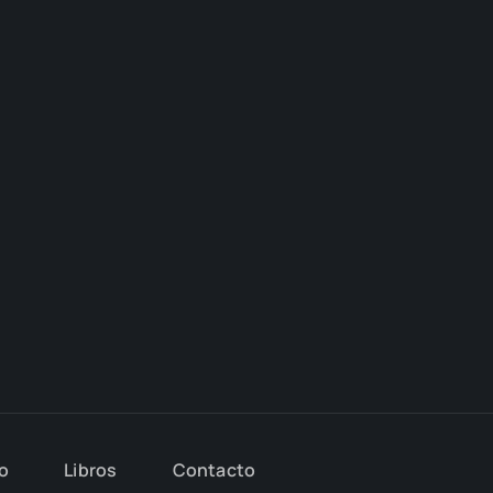
io
Libros
Con­tac­to