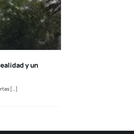
realidad y un
r­tas […]