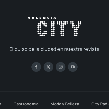
El pul­so de la ciu­dad en nues­tra revis­ta
o
Gas­tro­no­mía
Moda y Belle­za
City Rad