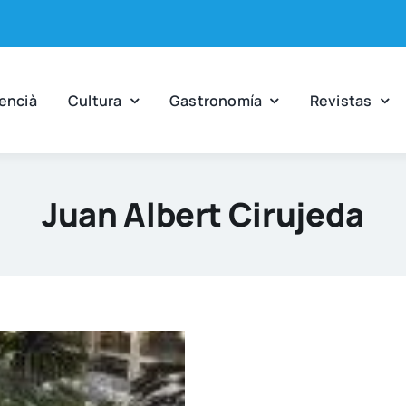
en­cià
Cul­tu­ra
Gas­tro­no­mía
Revis­tas
Juan Albert Cirujeda