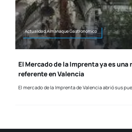
Actualidad,Almanaque Gas­tro­nó­mi­co
El Mercado de la Imprenta ya es una 
referente en Valencia
El mer­ca­do de la Impren­ta de Valen­cia abrió sus pue