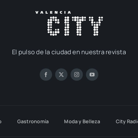
El pul­so de la ciu­dad en nues­tra revis­ta
o
Gas­tro­no­mía
Moda y Belle­za
City Rad