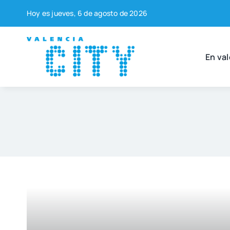
Saltar
Hoy es jue­ves, 6 de agos­to de 2026
al
contenido
En val