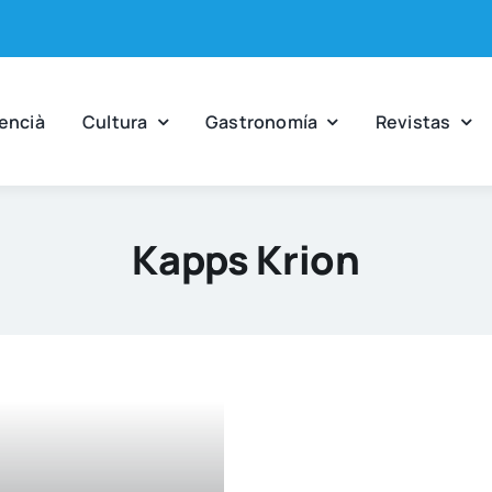
en­cià
Cul­tu­ra
Gas­tro­no­mía
Revis­tas
Kapps Krion