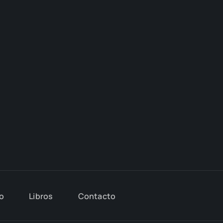
io
Libros
Con­tac­to