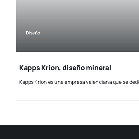
Dise­ño
Kapps Krion, diseño mineral
Kapps Krion es una empre­sa valen­cia­na que se dedi