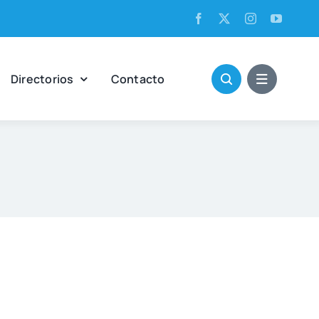
Direc­to­rios
Con­tac­to