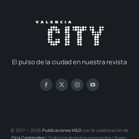
El pul­so de la ciu­dad en nues­tra revis­ta
© 2017 — 2026
Publi­ca­cio­nes M&D
con la cola­bo­ra­ción de
Elca Con­te­ni­dos
| Todos los dere­chos reser­va­dos | Powe­