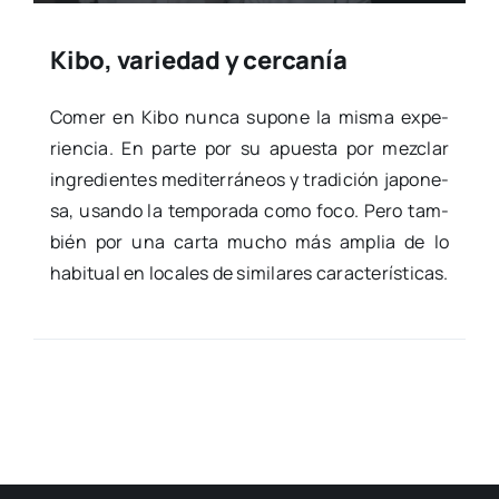
Kibo, variedad y cercanía
Comer en Kibo nun­ca supo­ne la mis­ma expe­
rien­cia. En par­te por su apues­ta por mez­clar
ingre­dien­tes medi­te­rrá­neos y tra­di­ción japo­ne­
sa, usan­do la tem­po­ra­da como foco. Pero tam­
bién por una car­ta mucho más amplia de lo
habi­tual en loca­les de simi­la­res carac­te­rís­ti­cas.