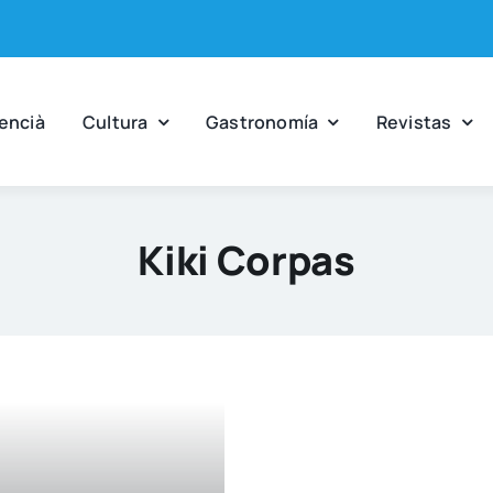
en­cià
Cul­tu­ra
Gas­tro­no­mía
Revis­tas
Kiki Corpas