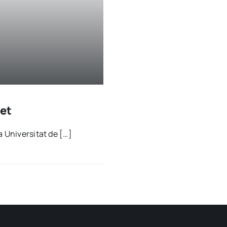
set
a Uni­ver­si­tat de […]