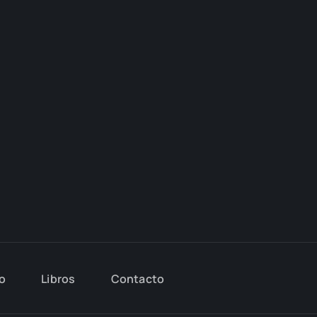
io
Libros
Con­tac­to