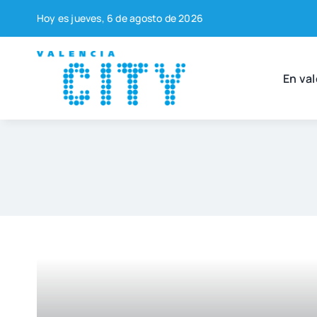
Saltar
Hoy es jue­ves, 6 de agos­to de 2026
al
contenido
En val