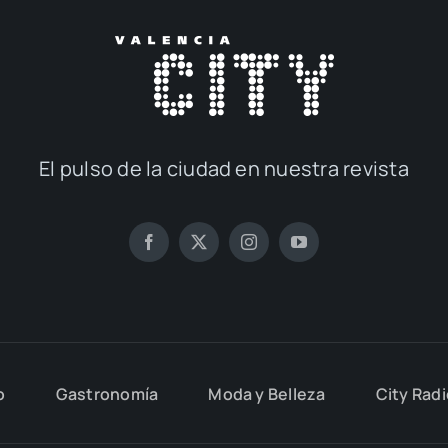
El pul­so de la ciu­dad en nues­tra revis­ta
o
Gas­tro­no­mía
Moda y Belle­za
City Rad