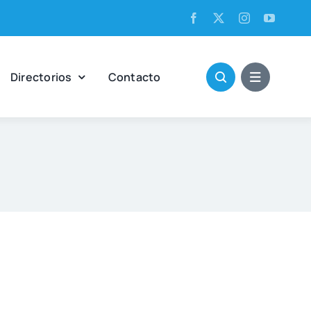
Direc­to­rios
Con­tac­to