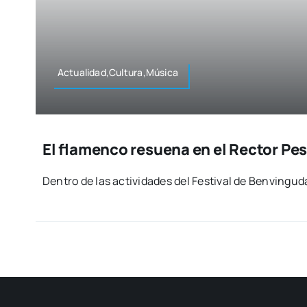
Actualidad,Cultura,Música
El flamenco resuena en el Rector Pe
Den­tro de las acti­vi­da­des del Fes­ti­val de Ben­vin­gu­d