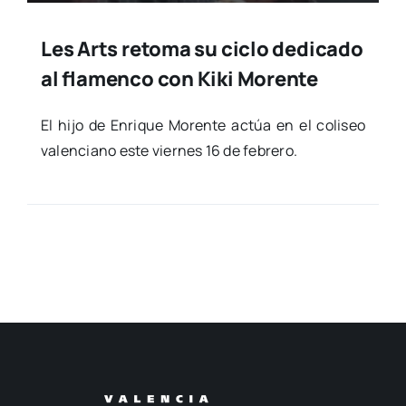
Les Arts retoma su ciclo dedicado
al flamenco con Kiki Morente
El hijo de Enri­que Moren­te actúa en el coli­seo
valen­ciano este vier­nes 16 de febre­ro.