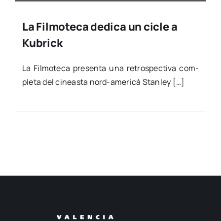
La Filmoteca dedica un cicle a
Kubrick
La Fil­mo­te­ca pre­sen­ta una retros­pec­ti­va com­
ple­ta del cineas­ta nord-ame­­­ri­­­cà Stan­ley […]