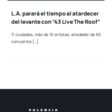
L.A. parará el tiempo al atardecer
del levante con “43 Live The Roof”
11 ciu­da­des, más de 10 artis­tas, alre­de­dor de 65
con­cier­tos […]