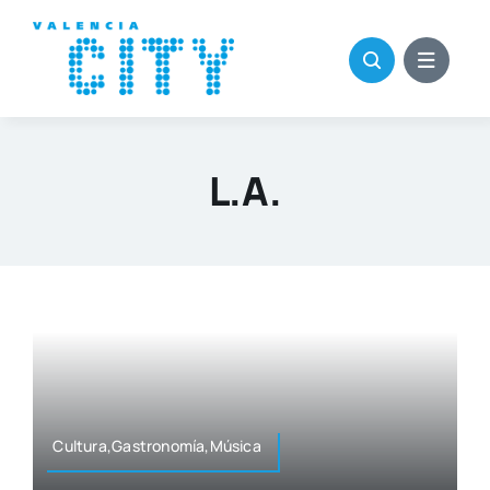
Saltar
al
contenido
L.A.
Cultura,Gastronomía,Música