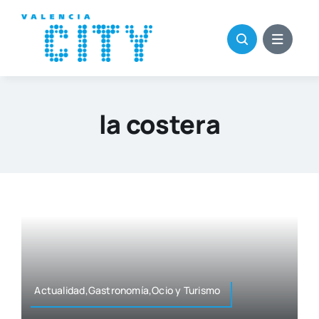
Saltar
al
contenido
la costera
Actualidad,Gastronomía,Ocio y Turis­mo