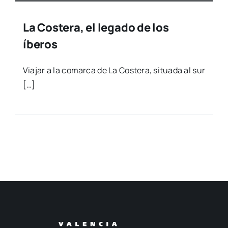
La Costera, el legado de los
íberos
Via­jar a la comar­ca de La Cos­te­ra, situa­da al sur
[…]