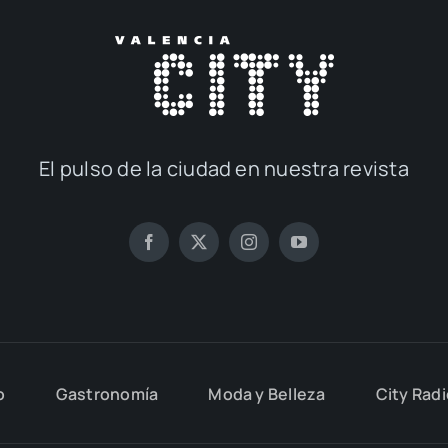
El pul­so de la ciu­dad en nues­tra revis­ta
o
Gas­tro­no­mía
Moda y Belle­za
City Rad