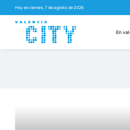
Saltar
Hoy es vier­nes, 7 de agos­to de 2026
al
contenido
En val