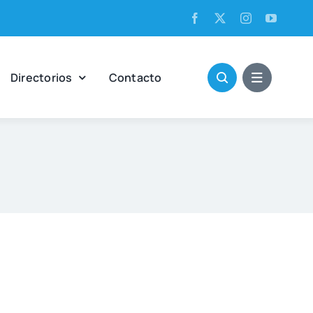
Direc­to­rios
Con­tac­to