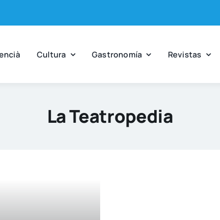
en­cià
Cul­tu­ra
Gas­tro­no­mía
Revis­tas
La Teatropedia