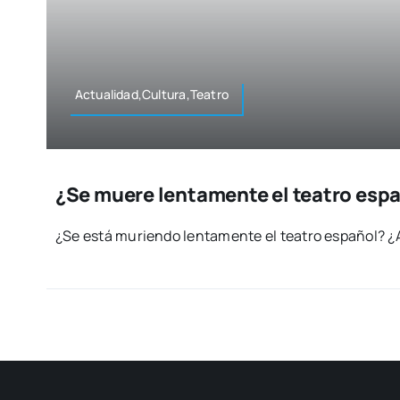
Actualidad,Cultura,Teatro
¿Se muere lentamente el teatro esp
¿Se está murien­do len­ta­men­te el tea­tro espa­ñol? ¿A