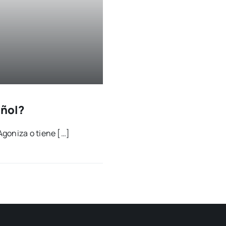
añol?
go­ni­za o tie­ne […]