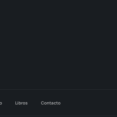
io
Libros
Con­tac­to