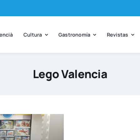
en­cià
Cul­tu­ra
Gas­tro­no­mía
Revis­tas
Lego Valencia