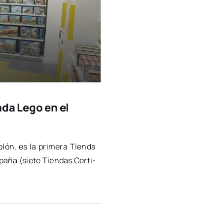
nda Lego en el
lón, es la pri­me­ra Tien­da
a­ña (sie­te Tien­das Cer­ti­