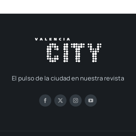
El pul­so de la ciu­dad en nues­tra revis­ta