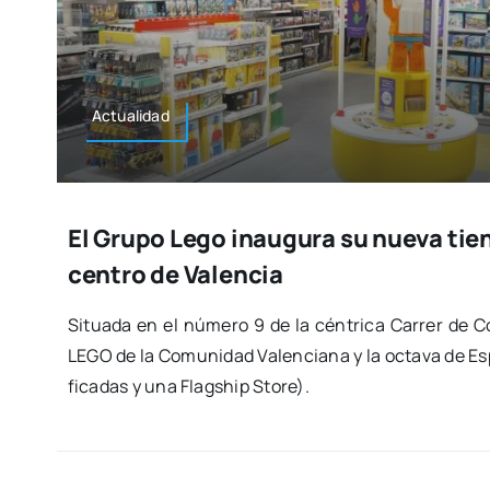
Actua­li­dad
El Grupo Lego inaugura su nueva tie
centro de Valencia
Situa­da en el núme­ro 9 de la cén­tri­ca Carrer de Co
LEGO de la Comu­ni­dad Valen­cia­na y la octa­va de Esp
fi­ca­das y una Flagship Sto­re).