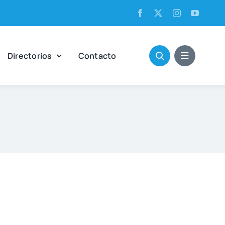
Direc­to­rios
Con­tac­to