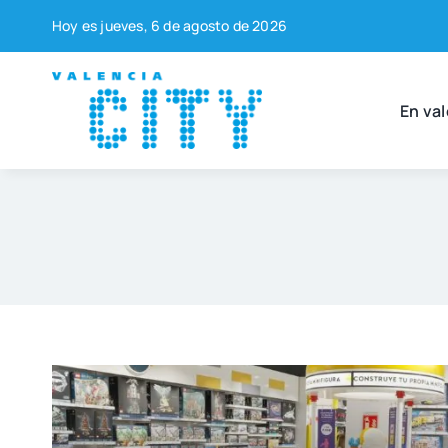
Saltar
Hoy es jue­ves, 6 de agos­to de 2026
al
contenido
En val