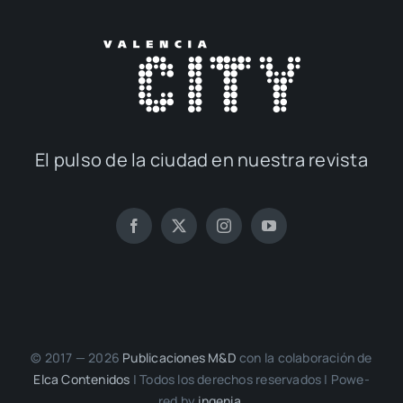
El pul­so de la ciu­dad en nues­tra revis­ta
© 2017 — 2026
Publi­ca­cio­nes M&D
con la cola­bo­ra­ción de
Elca Con­te­ni­dos
| Todos los dere­chos reser­va­dos | Powe­
red by
inge­nia.