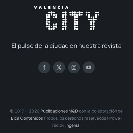
El pul­so de la ciu­dad en nues­tra revis­ta
© 2017 — 2026
Publi­ca­cio­nes M&D
con la cola­bo­ra­ción de
Elca Con­te­ni­dos
| Todos los dere­chos reser­va­dos | Powe­
red by
inge­nia.