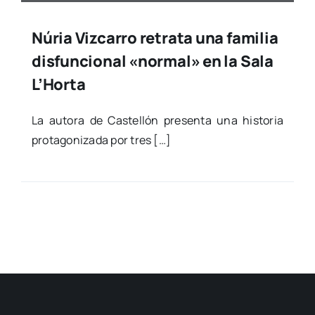
Núria Vizcarro retrata una familia
disfuncional «normal» en la Sala
L’Horta
La auto­ra de Cas­te­llón pre­sen­ta una his­to­ria
pro­ta­go­ni­za­da por tres […]