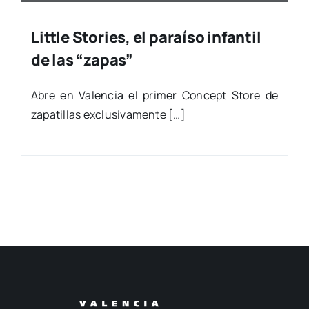
Little Stories, el paraíso infantil
de las “zapas”
Abre en Valen­cia el pri­mer Con­cept Sto­re de
zapa­ti­llas exclu­si­va­men­te […]