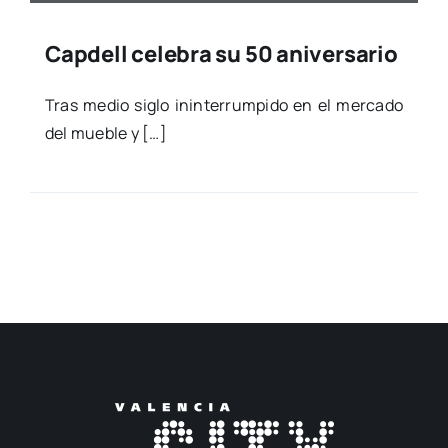
Capdell celebra su 50 aniversario
Tras medio siglo inin­te­rrum­pi­do en el mer­ca­do
del mue­ble y […]