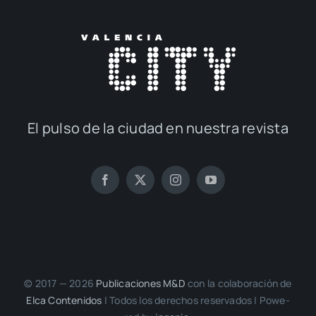
El pul­so de la ciu­dad en nues­tra revis­ta
© 2017 — 2026
Publi­ca­cio­nes M&D
con la cola­bo­ra­ción de
Elca Con­te­ni­dos
| Todos los dere­chos reser­va­dos | Powe­