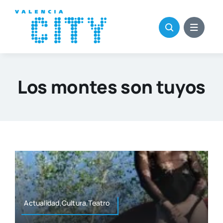
Saltar
al
contenido
Los montes son tuyos
Actualidad,Cultura,Teatro