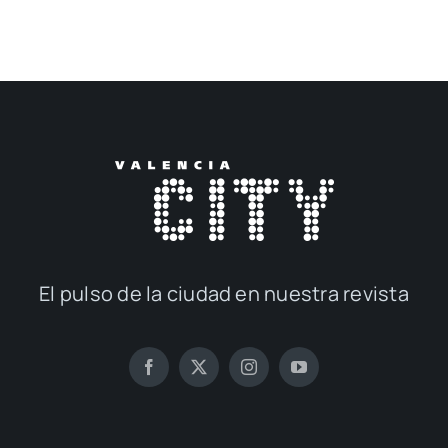
El pul­so de la ciu­dad en nues­tra revis­ta