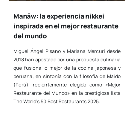
Manāw: la experiencia nikkei
inspirada en el mejor restaurante
del mundo
Miguel Ángel Pisano y Maria­na Mer­cu­ri des­de
2018 han apos­ta­do por una pro­pues­ta culi­na­ria
que fusio­na lo mejor de la coci­na japo­ne­sa y
perua­na, en sin­to­nía con la filo­so­fía de Mai­do
(Perú), recien­te­men­te ele­gi­do como «Mejor
Res­tau­ran­te del Mun­do» en la pres­ti­gio­sa lis­ta
The World’s 50 Best Res­tau­rants 2025.