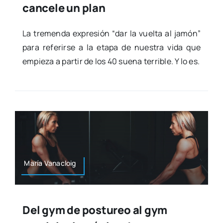
cancele un plan
La tre­men­da expre­sión “dar la vuel­ta al jamón”
para refe­rir­se a la eta­pa de nues­tra vida que
empie­za a par­tir de los 40 sue­na terri­ble. Y lo es.
María Vana­cloig
Del gym de postureo al gym