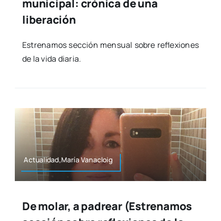
municipal: crónica de una
liberación
Estre­na­mos sec­ción men­sual sobre refle­xio­nes
de la vida dia­ria.
Actualidad,María Vana­cloig
De molar, a padrear (Estrenamos