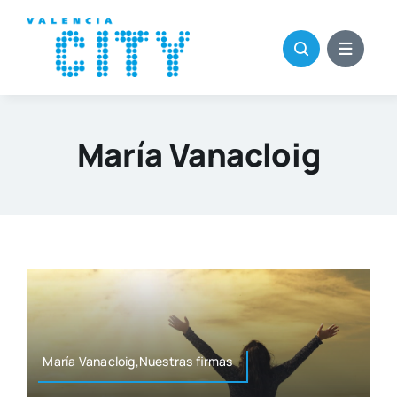
Saltar
al
contenido
María Vanacloig
María Vanacloig,Nuestras fir­mas