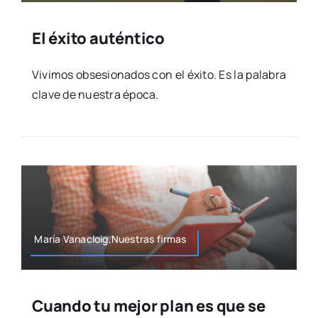
El éxito auténtico
Vivi­mos obse­sio­na­dos con el éxi­to. Es la pala­bra
cla­ve de nues­tra épo­ca.
María Vanacloig,Nuestras fir­mas
Cuando tu mejor plan es que se