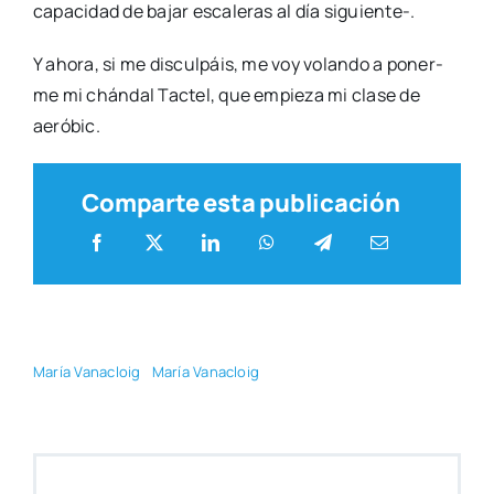
capa­ci­dad de bajar esca­le­ras al día siguie­n­­te-.
Y aho­ra, si me dis­cul­páis, me voy volan­do a poner­
me mi chán­dal Tac­tel, que empie­za mi cla­se de
aeró­bic.
Comparte esta publicación
María Vana­cloig
María Vana­cloig