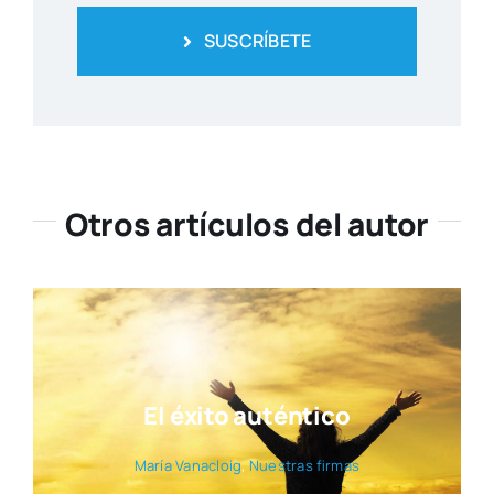
SUSCRÍBETE
Otros artículos del autor
El éxito auténtico
María Vana­cloig
,
Nues­tras fir­mas