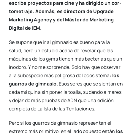
escri­be pro­yec­tos para cine y ha diri­gi­do un cor­
to­me­tra­je. Ade­más, es direc­to­ra de Upgra­de
Mar­ke­ting Agency y del Más­ter de Mar­ke­ting
Digi­tal de IEM.
Se supo­ne que ir al gim­na­sio es bueno para la
salud, pero un estu­dio aca­ba de reve­lar que las
máqui­nas de los gyms tie­nen más bac­te­rias que un
inodo­ro. Y no me sor­pren­de. Solo hay que obser­var
a la sub­es­pe­cie más peli­gro­sa del eco­sis­te­ma:
los
gua­rros de gim­na­sio
. Esos seres que se sien­tan en
cada máqui­na sin poner la toa­lla, sudan­do a mares
y dejan­do más prue­bas de ADN que una edi­ción
com­ple­ta de La Isla de las Ten­ta­cio­nes.
Pero si los gua­rros de gim­na­sio repre­sen­tan el
extre­mo más pri­mi­ti­vo, en el lado opues­to están
los