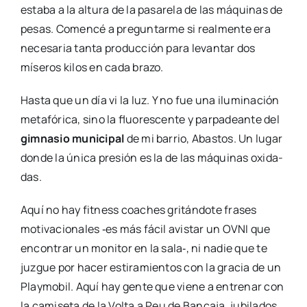
esta­ba a la altu­ra de la pasa­re­la de las máqui­nas de
pesas. Comen­cé a pre­gun­tar­me si real­men­te era
nece­sa­ria tan­ta pro­duc­ción para levan­tar dos
míse­ros kilos en cada bra­zo.
Has­ta que un día vi la luz. Y no fue una ilu­mi­na­ción
meta­fó­ri­ca, sino la fluo­res­cen­te y par­pa­dean­te del
gim­na­sio muni­ci­pal
de mi barrio, Abas­tos. Un lugar
don­de la úni­ca pre­sión es la de las máqui­nas oxi­da­
das.
Aquí no hay fit­ness coaches gri­tán­do­te fra­ses
moti­va­cio­na­les ‑es más fácil avis­tar un OVNI que
encon­trar un moni­tor en la sala‑, ni nadie que te
juz­gue por hacer esti­ra­mien­tos con la gra­cia de un
Play­mo­bil. Aquí hay gen­te que vie­ne a entre­nar con
la cami­se­ta de la Vol­ta a Peu de Ban­ca­ja, jubi­la­dos