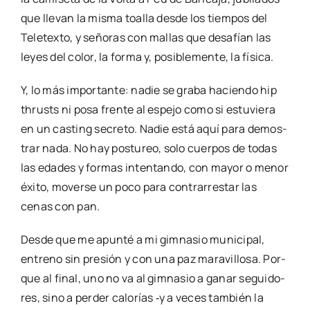
que lle­van la mis­ma toa­lla des­de los tiem­pos del
Tele­tex­to, y seño­ras con mallas que desa­fían las
leyes del color, la for­ma y, posi­ble­men­te, la físi­ca.
Y, lo más impor­tan­te: nadie se gra­ba hacien­do hip
thrusts ni posa fren­te al espe­jo como si estu­vie­ra
en un cas­ting secre­to. Nadie está aquí para demos­
trar nada. No hay pos­tu­reo, solo cuer­pos de todas
las eda­des y for­mas inten­tan­do, con mayor o menor
éxi­to, mover­se un poco para con­tra­rres­tar las
cenas con pan.
Des­de que me apun­té a mi gim­na­sio muni­ci­pal,
entreno sin pre­sión y con una paz mara­vi­llo­sa. Por­
que al final, uno no va al gim­na­sio a ganar segui­do­
res, sino a per­der calo­rías ‑y a veces tam­bién la