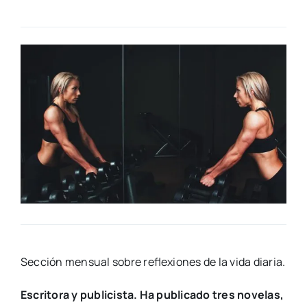
Sec­ción men­sual sobre refle­xio­nes de la vida dia­ria.
Escri­to­ra y publi­cis­ta. Ha publi­ca­do tres nove­las,