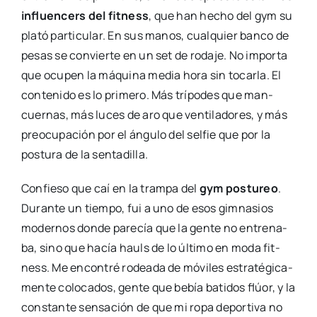
influen­cers del fit­ness
, que han hecho del gym su
pla­tó par­ti­cu­lar. En sus manos, cual­quier ban­co de
pesas se con­vier­te en un set de roda­je. No impor­ta
que ocu­pen la máqui­na media hora sin tocar­la. El
con­te­ni­do es lo pri­me­ro. Más trí­po­des que man­
cuer­nas, más luces de aro que ven­ti­la­do­res, y más
preo­cu­pa­ción por el ángu­lo del sel­fie que por la
pos­tu­ra de la sen­ta­di­lla.
Con­fie­so que caí en la tram­pa del
gym pos­tu­reo
.
Duran­te un tiem­po, fui a uno de esos gim­na­sios
moder­nos don­de pare­cía que la gen­te no entre­na­
ba, sino que hacía hauls de lo últi­mo en moda fit­
ness. Me encon­tré rodea­da de móvi­les estra­té­gi­ca­
men­te colo­ca­dos, gen­te que bebía bati­dos flúor, y la
cons­tan­te sen­sa­ción de que mi ropa depor­ti­va no