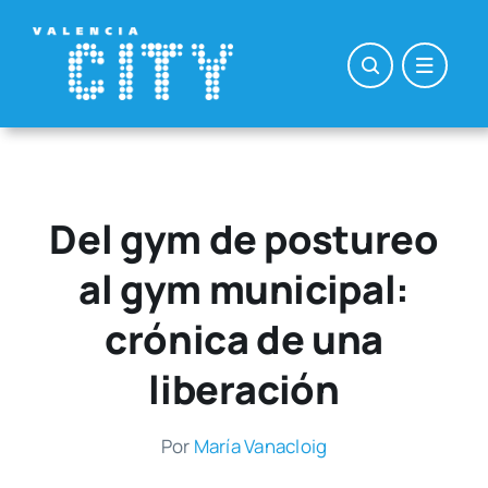
Saltar
al
contenido
Del gym de postureo
al gym municipal:
crónica de una
liberación
Por
María Vana­cloig