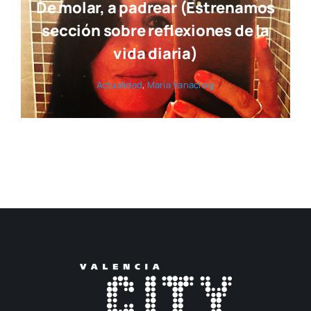
De molar, a padrear (Estrenamos
sección sobre reflexiones de la
vida diaria)
Actua­li­dad
,
María Vana­cloig