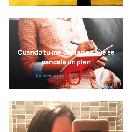
Cuando tu mejor plan es que se
cancele un plan
María Vana­cloig
,
Nues­tras fir­mas