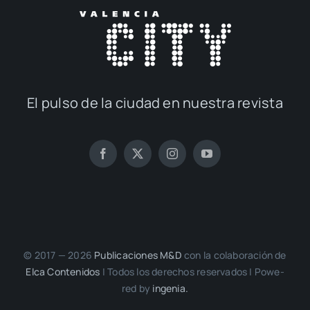
El pul­so de la ciu­dad en nues­tra revis­ta
© 2017 — 2026
Publi­ca­cio­nes M&D
con la cola­bo­ra­ción de
Elca Con­te­ni­dos
| Todos los dere­chos reser­va­dos | Powe­
red by
inge­nia.