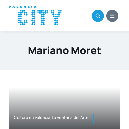
Saltar
al
contenido
Mariano Moret
Cul­tu­ra en valencià,La ven­ta­na del Arte