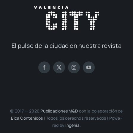
El pul­so de la ciu­dad en nues­tra revis­ta
© 2017 — 2026
Publi­ca­cio­nes M&D
con la cola­bo­ra­ción de
Elca Con­te­ni­dos
| Todos los dere­chos reser­va­dos | Powe­
red by
inge­nia.