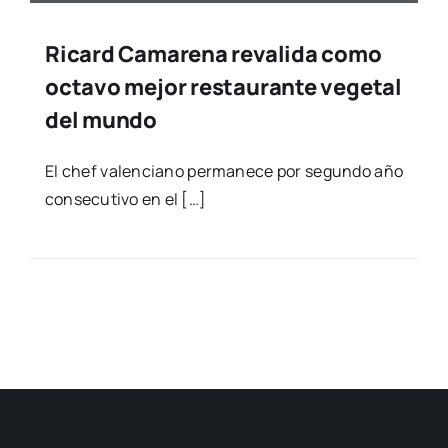
Ricard Camarena revalida como
octavo mejor restaurante vegetal
del mundo
El chef valen­ciano per­ma­ne­ce por segun­do año
con­se­cu­ti­vo en el […]