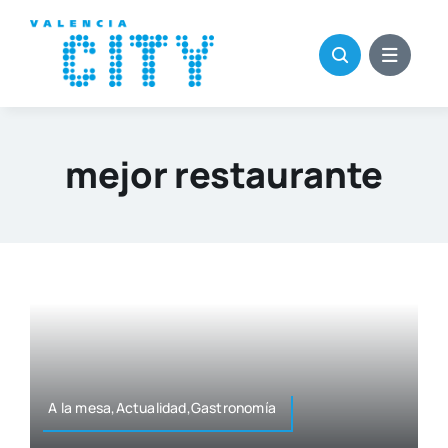
Saltar
al
contenido
mejor restaurante
A la mesa,Actualidad,Gastronomía