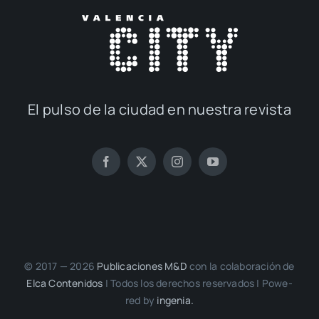
El pul­so de la ciu­dad en nues­tra revis­ta
© 2017 — 2026
Publi­ca­cio­nes M&D
con la cola­bo­ra­ción de
Elca Con­te­ni­dos
| Todos los dere­chos reser­va­dos | Powe­
red by
inge­nia.