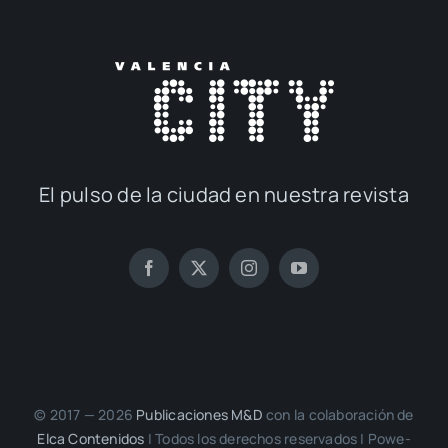
El pul­so de la ciu­dad en nues­tra revis­ta
© 2017 — 2026
Publi­ca­cio­nes M&D
con la cola­bo­ra­ción de
Elca Con­te­ni­dos
| Todos los dere­chos reser­va­dos | Powe­