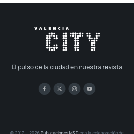
El pul­so de la ciu­dad en nues­tra revis­ta
© 2017 — 2026
Publi­ca­cio­nes M&D
con la cola­bo­ra­ción de