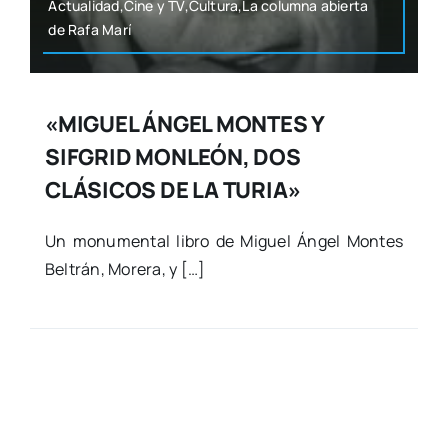
Actualidad,Cine y TV,Cultura,La colum­na abier­ta
de Rafa Marí
«MIGUEL ÁNGEL MONTES Y
SIFGRID MONLEÓN, DOS
CLÁSICOS DE LA TURIA»
Un monu­men­tal libro de Miguel Ángel Mon­tes
Bel­trán, More­ra, y […]