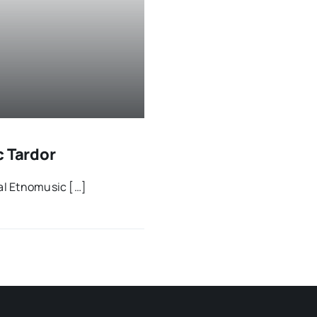
c Tardor
cal Etno­mu­sic […]