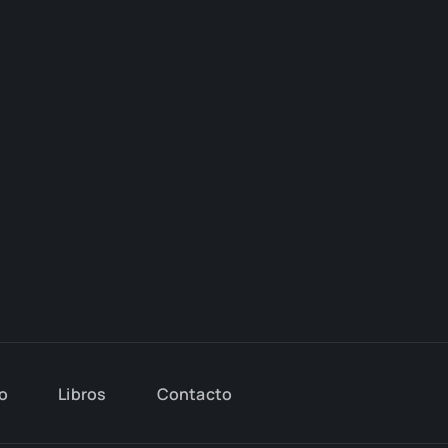
io
Libros
Con­tac­to