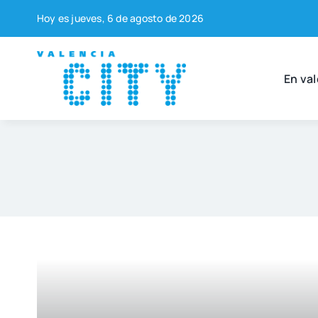
Saltar
Hoy es jue­ves, 6 de agos­to de 2026
al
contenido
En val