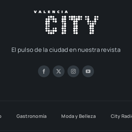
El pul­so de la ciu­dad en nues­tra revis­ta
o
Gas­tro­no­mía
Moda y Belle­za
City Rad