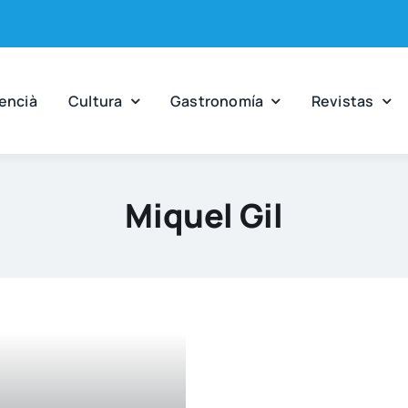
en­cià
Cul­tu­ra
Gas­tro­no­mía
Revis­tas
Miquel Gil