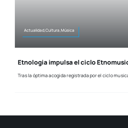
Actualidad,Cultura,Música
Etnologia impulsa el ciclo Etnomusi
Tras la ópti­ma aco­gi­da regis­tra­da por el ciclo musi­