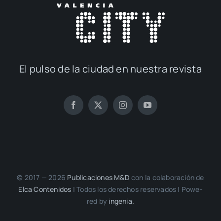
El pul­so de la ciu­dad en nues­tra revis­ta
© 2017 — 2026
Publi­ca­cio­nes M&D
con la cola­bo­ra­ción de
Elca Con­te­ni­dos
| Todos los dere­chos reser­va­dos | Powe­
red by
inge­nia.