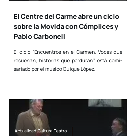
El Centre del Carme abre un ciclo
sobre la Movida con Cómplices y
Pablo Carbonell
El ciclo “Encuen­tros en el Car­men. Voces que
resue­nan, his­to­rias que per­du­ran” está comi­
sa­ria­do por el músi­co Qui­que López.
Actualidad,Cultura,Teatro