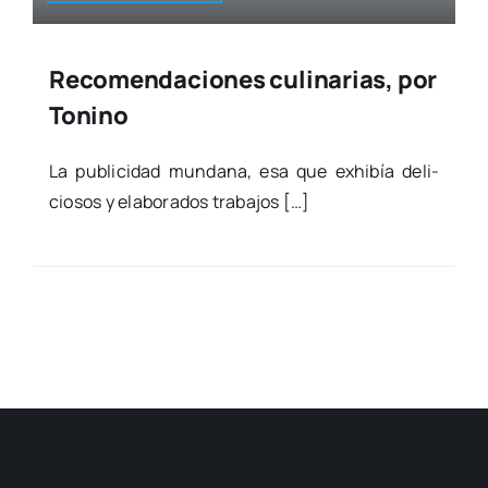
Recomendaciones culinarias, por
Tonino
La publi­ci­dad mun­da­na, esa que exhi­bía deli­
cio­sos y ela­bo­ra­dos tra­ba­jos […]