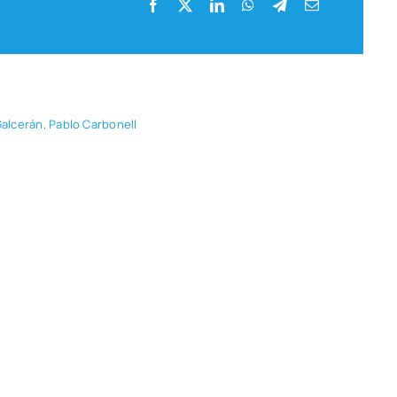
Gal­ce­rán
,
Pablo Car­bo­nell