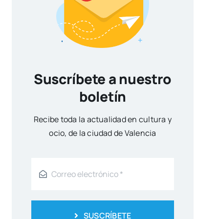
Suscríbete a nuestro
boletín
Reci­be toda la actua­li­dad en cul­tu­ra y
ocio, de la ciu­dad de Valen­cia
SUSCRÍBETE