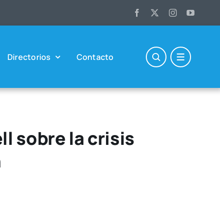
Direc­to­rios
Con­tac­to
l sobre la crisis
n