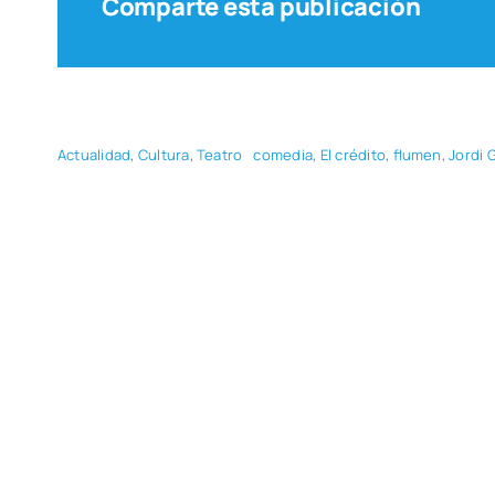
Comparte esta publicación
Actua­li­dad
,
Cul­tu­ra
,
Tea­tro
come­dia
,
El cré­di­to
,
flu­men
,
Jor­di 