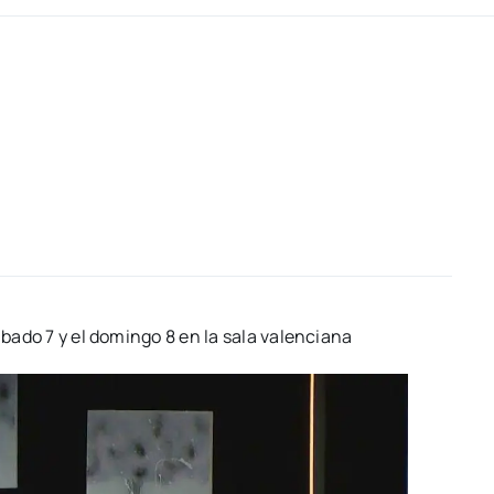
ába­do 7 y el domin­go 8 en la sala valen­cia­na