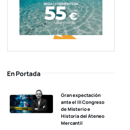
En Portada
Gran expectación
ante el III Congreso
de Misterio e
Historia del Ateneo
Mercantil