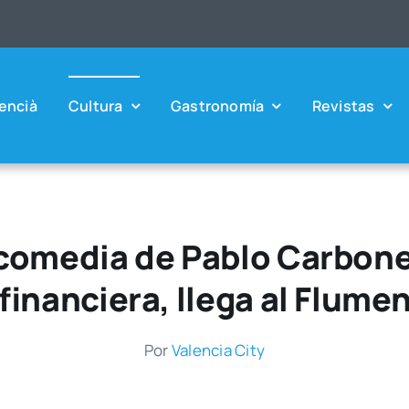
en­cià
Cul­tu­ra
Gas­tro­no­mía
Revis­tas
 comedia de Pablo Carbonel
financiera, llega al Flume
Por
Valen­cia City