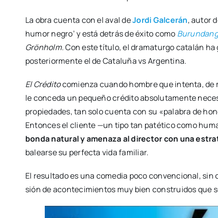
La obra cuen­ta con el aval de
Jor­di Gal­ce­rán
, autor d
humor negro’ y está detrás de éxi­to como
Burun­dan­
Grönholm
. Con este títu­lo, el dra­ma­tur­go cata­lán ha
pos­te­rior­men­te el de Cata­lu­ña vs Argen­ti­na.
El Cré­di­to
comien­za cuan­do hom­bre que inten­ta, de m
le con­ce­da un peque­ño cré­di­to abso­lu­ta­men­te nece­
pro­pie­da­des, tan solo cuen­ta con su «pala­bra de hon
Enton­ces el clien­te —un tipo tan paté­ti­co como h
bon­da natu­ral y ame­na­za al direc­tor con una estra
ba­lear­se su per­fec­ta vida fami­liar.
El resul­ta­do es una come­dia poco con­ven­cio­nal, sin
sión de acon­te­ci­mien­tos muy bien cons­trui­dos que se 