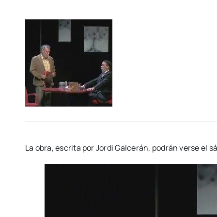
La obra, escri­ta por Jor­di Gal­ce­rán, podrán ver­se el s