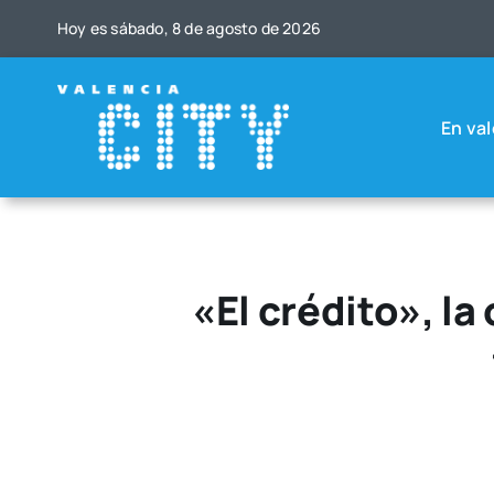
Saltar
Hoy es sába­do, 8 de agos­to de 2026
al
contenido
En val
«El crédito», la