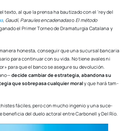
el tex­to, al que la pren­sa ha bau­ti­za­do con el ‘rey del
ga
,
Gau­dí, Para­ules enca­de­na­das
o
El méto­do
 gana­do el Pri­mer Tor­neo de Dra­ma­tur­gia Cata­la­na y
ane­ra hones­ta, con­se­guir que una sucur­sal ban­ca­ria
sa­rio para con­ti­nuar con su vida. No tie­ne ava­les ni
or» para que el ban­co se ase­gu­re su devo­lu­ción.
umano—
deci­de cam­biar de estra­te­gia, aban­do­na su
­te­gia que sobre­pa­sa cual­quier moral
y que hará tam­
 chis­tes fáci­les, pero con mucho inge­nio y una suce­
bene­fi­cia del due­lo acto­ral entre Car­bo­nell y Del Río.