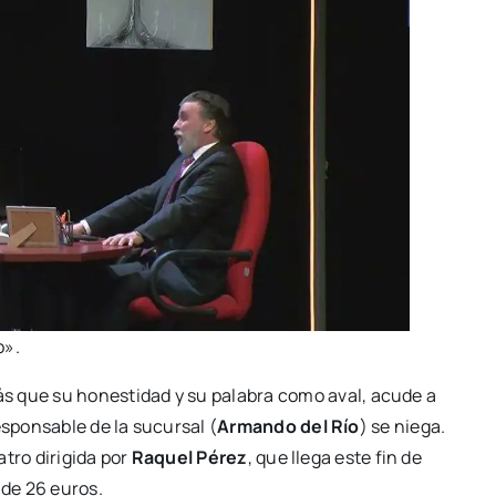
o».
ás que su hones­ti­dad y su pala­bra como aval, acu­de a
s­pon­sa­ble de la sucur­sal (
Arman­do del Río
) se nie­ga.
­tro diri­gi­da por
Raquel Pérez
, que lle­ga este fin de
s de 26 euros.