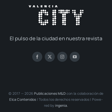
El pul­so de la ciu­dad en nues­tra revis­ta
© 2017 — 2026
Publi­ca­cio­nes M&D
con la cola­bo­ra­ción de
Elca Con­te­ni­dos
| Todos los dere­chos reser­va­dos | Powe­
red by
inge­nia.