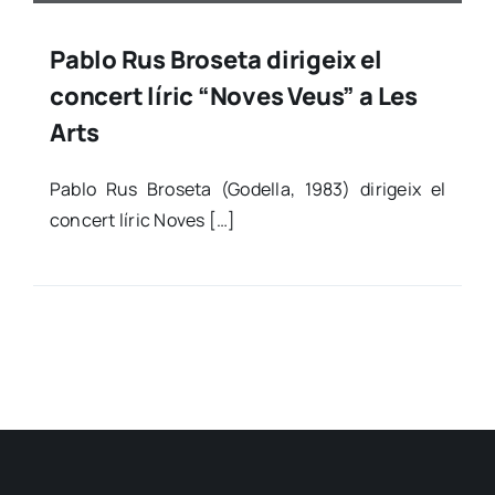
Pablo Rus Broseta dirigeix el
concert líric “Noves Veus” a Les
Arts
Pablo Rus Bro­se­ta (Gode­lla, 1983) diri­geix el
con­cert líric Noves […]