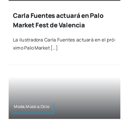
Carla Fuentes actuará en Palo
Market Fest de Valencia
La ilus­tra­do­ra Car­la Fuen­tes actua­rá en el pró­
xi­mo Palo Mar­ket […]
Moda,Música,Ocio