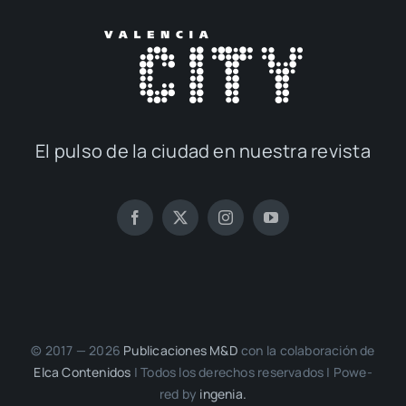
El pul­so de la ciu­dad en nues­tra revis­ta
© 2017 — 2026
Publi­ca­cio­nes M&D
con la cola­bo­ra­ción de
Elca Con­te­ni­dos
| Todos los dere­chos reser­va­dos | Powe­
red by
inge­nia.