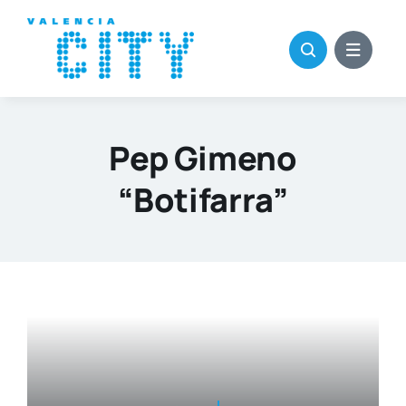
Saltar
al
contenido
Pep Gimeno
“Botifarra”