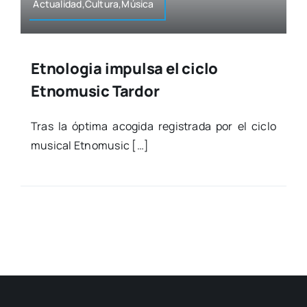
Actualidad,Cultura,Música
Etnologia impulsa el ciclo
Etnomusic Tardor
Tras la ópti­ma aco­gi­da regis­tra­da por el ciclo
musi­cal Etno­mu­sic […]