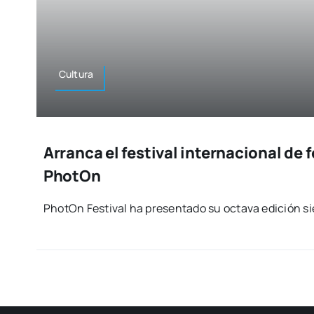
Cul­tu­ra
Arranca el festival internacional de
PhotOn
Pho­tOn Fes­ti­val ha pre­sen­ta­do su octa­va edi­ción si