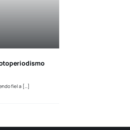
 fotoperiodismo
en­do fiel a […]