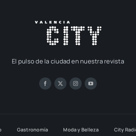
El pul­so de la ciu­dad en nues­tra revis­ta
o
Gas­tro­no­mía
Moda y Belle­za
City Rad