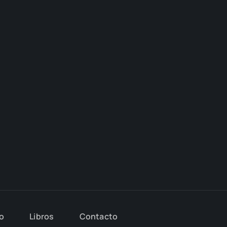
io
Libros
Con­tac­to