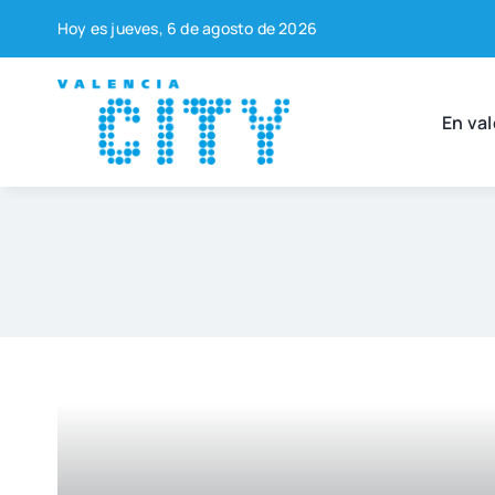
Saltar
Hoy es jue­ves, 6 de agos­to de 2026
al
contenido
En val