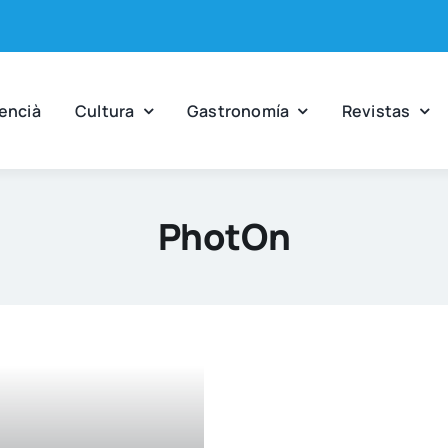
en­cià
Cul­tu­ra
Gas­tro­no­mía
Revis­tas
PhotOn