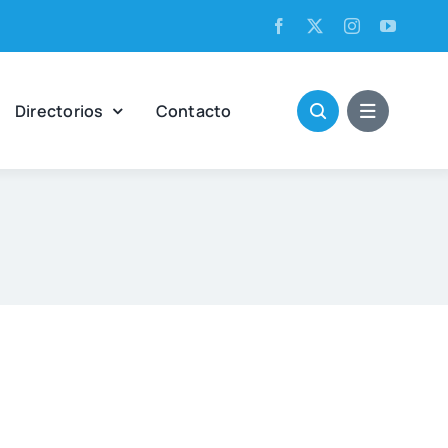
Direc­to­rios
Con­tac­to