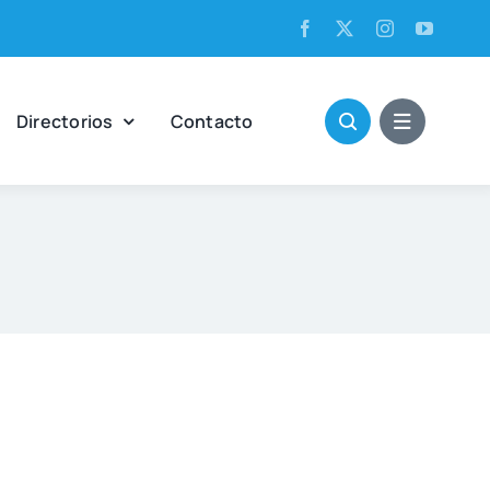
Direc­to­rios
Con­tac­to