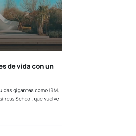
es de vida con un
lui­das gigan­tes como IBM,
si­ness School, que vuel­ve