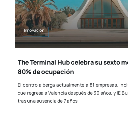
Inno­va­ción
The Terminal Hub celebra su sexto m
80% de ocupación
El cen­tro alber­ga actual­men­te a 81 empre­sas, inc
que regre­sa a Valen­cia des­pués de 30 años, y IE Bu
tras una ausen­cia de 7 años.