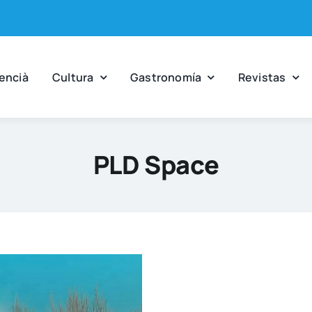
en­cià
Cul­tu­ra
Gas­tro­no­mía
Revis­tas
PLD Space