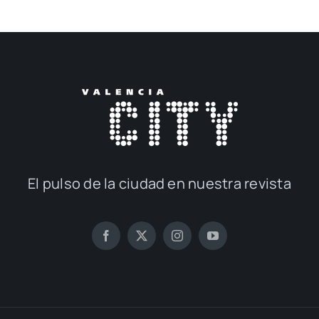
El pul­so de la ciu­dad en nues­tra revis­ta