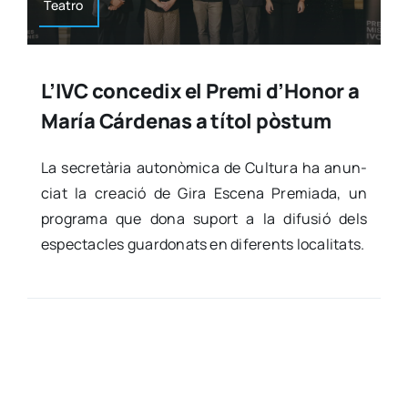
Tea­tro
L’IVC concedix el Premi d’Honor a
María Cárdenas a títol pòstum
La secre­tà­ria auto­nò­mi­ca de Cul­tu­ra ha anun­
ciat la crea­ció de Gira Esce­na Pre­mia­da, un
pro­gra­ma que dona suport a la difu­sió dels
espec­ta­cles guar­do­nats en dife­rents loca­li­tats.