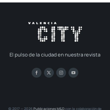
El pul­so de la ciu­dad en nues­tra revis­ta
© 2017 — 2026
Publi­ca­cio­nes M&D
con la cola­bo­ra­ción de