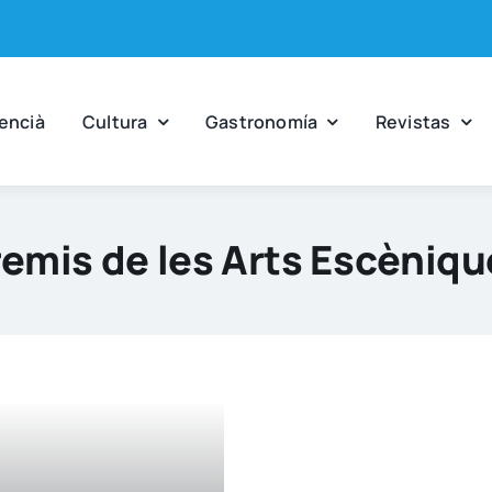
en­cià
Cul­tu­ra
Gas­tro­no­mía
Revis­tas
remis de les Arts Escèniqu