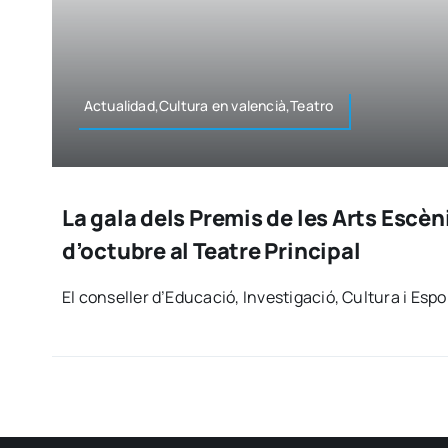
Actualidad,Cultura en valencià,Teatro
La gala dels Premis de les Arts Escèni
d’octubre al Teatre Principal
El con­se­ller d’Educació, Inves­ti­ga­ció, Cul­tu­ra i Es