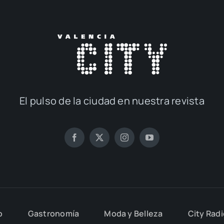
El pul­so de la ciu­dad en nues­tra revis­ta
o
Gas­tro­no­mía
Moda y Belle­za
City Rad