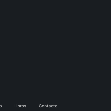
io
Libros
Con­tac­to