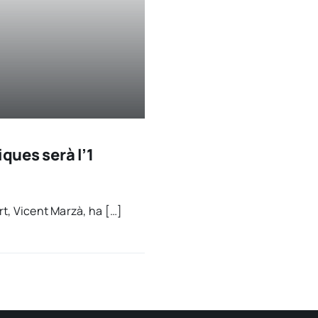
ques serà l’1
port, Vicent Mar­zà, ha […]