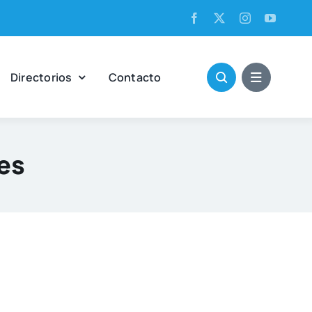
Direc­to­rios
Con­tac­to
es