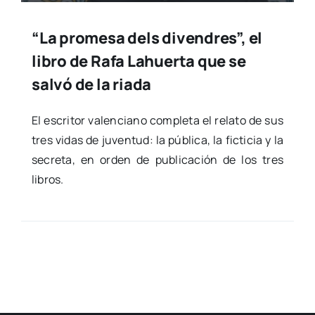
“La promesa dels divendres”, el
libro de Rafa Lahuerta que se
salvó de la riada
El escri­tor valen­ciano com­ple­ta el rela­to de sus
tres vidas de juven­tud: la públi­ca, la fic­ti­cia y la
secre­ta, en orden de publi­ca­ción de los tres
libros.