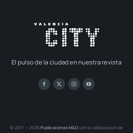
El pul­so de la ciu­dad en nues­tra revis­ta
© 2017 — 2026
Publi­ca­cio­nes M&D
con la cola­bo­ra­ción de