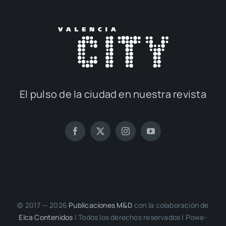
El pul­so de la ciu­dad en nues­tra revis­ta
© 2017 — 2026
Publi­ca­cio­nes M&D
con la cola­bo­ra­ción de
Elca Con­te­ni­dos
| Todos los dere­chos reser­va­dos | Powe­